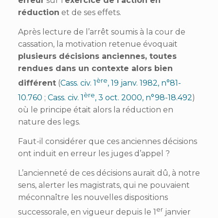
erreur
sur l’
exercice de l’action en
réduction
et de ses effets.
Après lecture de l’arrêt soumis à la cour de
cassation, la motivation retenue évoquait
plusieurs décisions anciennes, toutes
rendues dans un contexte alors bien
ère
différent
(
Cass. civ. 1
, 19 janv. 1982, n°81-
ère
10.760
;
Cass. civ. 1
, 3 oct. 2000, n°98-18.492
)
où le principe était alors la réduction en
nature des legs.
Faut-il considérer que ces anciennes décisions
ont induit en erreur les juges d’appel ?
L’ancienneté de ces décisions aurait dû, à notre
sens, alerter les magistrats, qui ne pouvaient
méconnaître les nouvelles dispositions
er
successorale, en vigueur depuis le 1
janvier